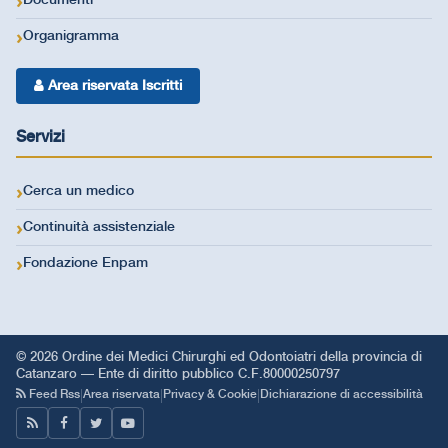
Documenti
Organigramma
Area riservata Iscritti
Servizi
Cerca un medico
Continuità assistenziale
Fondazione Enpam
© 2026 Ordine dei Medici Chirurghi ed Odontoiatri della provincia di
Catanzaro — Ente di diritto pubblico C.F.80000250797
|
|
|
Feed Rss
Area riservata
Privacy & Cookie
Dichiarazione di accessibilità