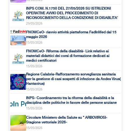
INPS COM. N.1750 DEL 27/05/2026 SU ISTRUZIONI
OPERATIVE AVVIO DEL PROCEDIMENTO DI
RICONOSCIMENTO DELLA CONDIZIONE DI DISABLITA'
29/05/2026
FNOMCeO- riavvio attività piattaforma FadInMed dal 15
maggio 2026
15/05/2026
FNOMCeO- Riforma della disabilità- Link relativo ai
materiali didattici dei corsi di formazione dedicati ai
medici certificatori
15/05/2026
Regione Calabria-Rafforzamento sorveglianza sanitaria
per la gestione di casi sospetti di infezione da Andes Virus(
Hantavirus)
15/05/2026
INPS- Coordinamento tra la riforma della disabilità e la
disciplina delle politiche in favore delle persone anziane
15/05/2026
Circolare Ministero della Salute su " ARBOVIROSI-
Stagione vettoriale 2026-
15/05/2026