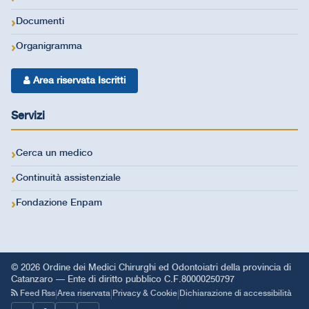
Documenti
Organigramma
Area riservata Iscritti
Servizi
Cerca un medico
Continuità assistenziale
Fondazione Enpam
© 2026 Ordine dei Medici Chirurghi ed Odontoiatri della provincia di
Catanzaro — Ente di diritto pubblico C.F.80000250797
|
|
|
Feed Rss
Area riservata
Privacy & Cookie
Dichiarazione di accessibilità