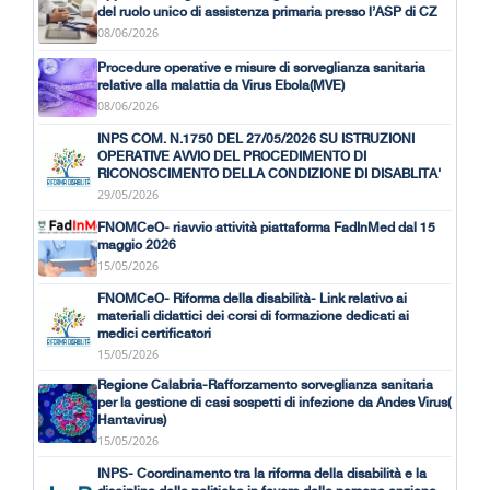
del ruolo unico di assistenza primaria presso l’ASP di CZ
08/06/2026
Procedure operative e misure di sorveglianza sanitaria
relative alla malattia da Virus Ebola(MVE)
08/06/2026
INPS COM. N.1750 DEL 27/05/2026 SU ISTRUZIONI
OPERATIVE AVVIO DEL PROCEDIMENTO DI
RICONOSCIMENTO DELLA CONDIZIONE DI DISABLITA'
29/05/2026
FNOMCeO- riavvio attività piattaforma FadInMed dal 15
maggio 2026
15/05/2026
FNOMCeO- Riforma della disabilità- Link relativo ai
materiali didattici dei corsi di formazione dedicati ai
medici certificatori
15/05/2026
Regione Calabria-Rafforzamento sorveglianza sanitaria
per la gestione di casi sospetti di infezione da Andes Virus(
Hantavirus)
15/05/2026
INPS- Coordinamento tra la riforma della disabilità e la