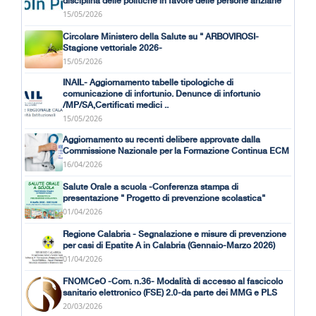
disciplina delle politiche in favore delle persone anziane
15/05/2026
Circolare Ministero della Salute su " ARBOVIROSI-
Stagione vettoriale 2026-
15/05/2026
INAIL- Aggiornamento tabelle tipologiche di
comunicazione di infortunio. Denunce di infortunio
/MP/SA,Certificati medici ..
15/05/2026
Aggiornamento su recenti delibere approvate dalla
Commissione Nazionale per la Formazione Continua ECM
16/04/2026
Salute Orale a scuola -Conferenza stampa di
presentazione " Progetto di prevenzione scolastica"
01/04/2026
Regione Calabria - Segnalazione e misure di prevenzione
per casi di Epatite A in Calabria (Gennaio-Marzo 2026)
01/04/2026
FNOMCeO -Com. n.36- Modalità di accesso al fascicolo
sanitario elettronico (FSE) 2.0-da parte dei MMG e PLS
20/03/2026